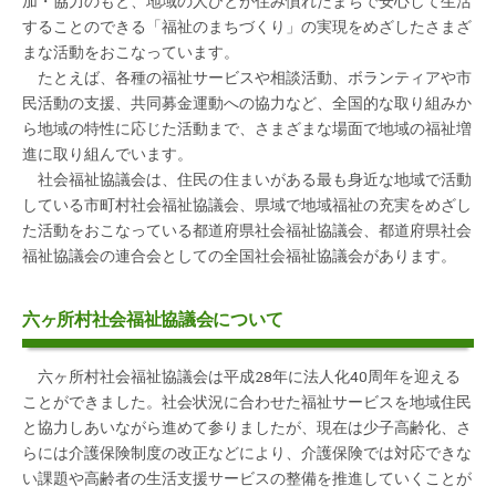
加・協力のもと、地域の人びとが住み慣れたまちで安心して生活
することのできる「福祉のまちづくり」の実現をめざしたさまざ
まな活動をおこなっています。
たとえば、各種の福祉サービスや相談活動、ボランティアや市
民活動の支援、共同募金運動への協力など、全国的な取り組みか
ら地域の特性に応じた活動まで、さまざまな場面で地域の福祉増
進に取り組んでいます。
社会福祉協議会は、住民の住まいがある最も身近な地域で活動
している市町村社会福祉協議会、県域で地域福祉の充実をめざし
た活動をおこなっている都道府県社会福祉協議会、都道府県社会
福祉協議会の連合会としての全国社会福祉協議会があります。
六ヶ所村社会福祉協議会について
六ヶ所村社会福祉協議会は平成28年に法人化40周年を迎える
ことができました。社会状況に合わせた福祉サービスを地域住民
と協力しあいながら進めて参りましたが、現在は少子高齢化、さ
らには介護保険制度の改正などにより、介護保険では対応できな
い課題や高齢者の生活支援サービスの整備を推進していくことが