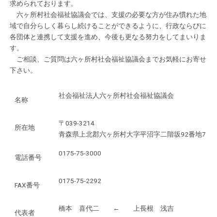
求められております。
六ヶ所村社会福祉協議会では、支援の必要な方が住み慣れた地
域で自分らしく暮らし続けることができるように、行政ならびに
各団体と連携して支援を進め、今後も更なる努力をしてまいりま
す。
ご相談、ご質問は六ヶ所村社会福祉協議会までお気軽にお寄せ
下さい。
社会福祉法人六ヶ所村社会福祉協議会
名称
〒039-3214
所在地
青森県上北郡六ヶ所村大字平沼字二階坂92番地7
0175-75-3000
電話番号
0175-75-2292
FAX番号
橋本 喜代二 ← 上長根 浅吉
代表者